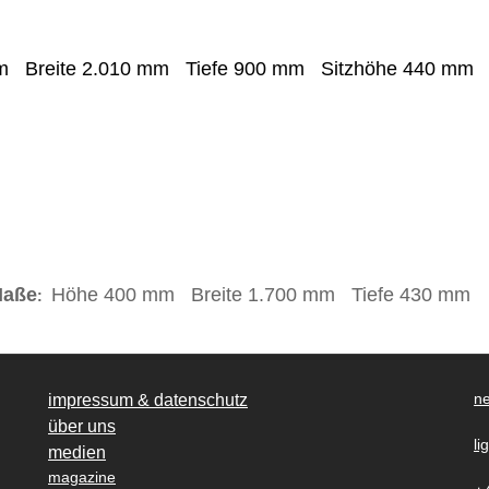
mm
Breite
2.01
0 mm
Tiefe
90
0 mm
Sitzhöhe
44
0 m
M
aße
Höhe
400 mm
Breite
1.70
0 mm
Tiefe
43
0 mm
:
ne
impressum & datenschutz
über uns
li
medien
magazine