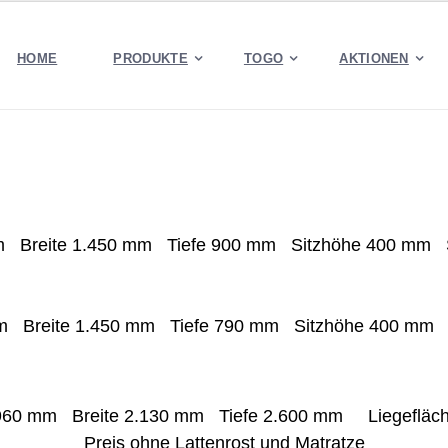
HOME
PRODUKTE
TOGO
AKTIONEN
mm
Breite
1.450 mm
Tiefe
900
mm
Sitzhöhe
40
0 mm
mm
Breite
1.450 mm
Tiefe
79
0 mm
Sitzhöhe
40
0 m
6
0 mm
Breite
2.13
0 mm
Tiefe
2.60
0 mm Liegefläche
Preis ohne Lattenrost und Matratze