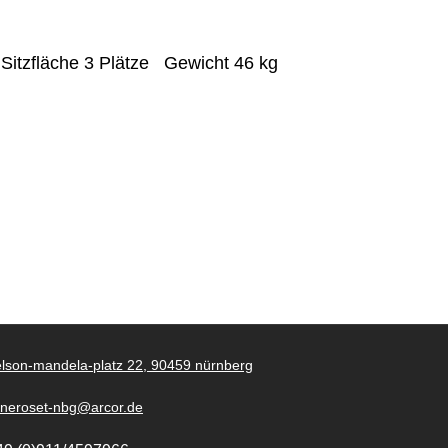
m
Sitzfläche
3 Plätze
Gewicht
46
kg
lson-mandela-platz 22, 90459 nürnberg
gneroset-nbg@arcor.de