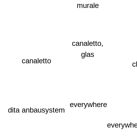
murale
canaletto,
glas
canaletto
c
everywhere
dita anbausystem
everywh