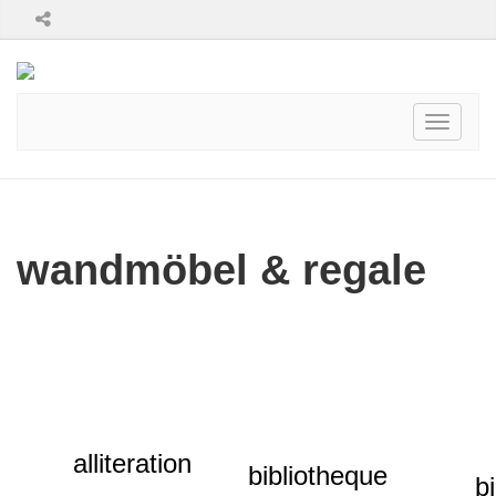
Toggle
navigati
wandmöbel & regale
a
lliteration
bibliotheque
b