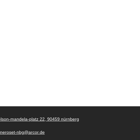
lson-mandela-platz 22, 90459 nürnberg
gneroset-nbg@arcor.de