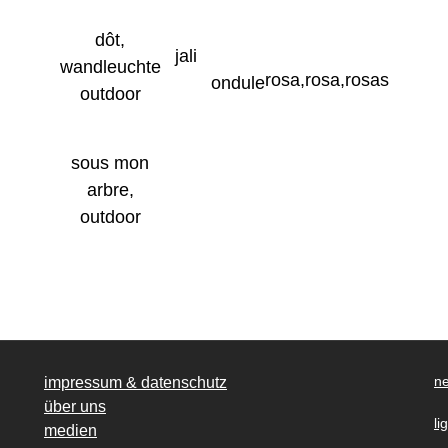
dôt,
jali
wandleuchte
rosa,rosa,rosas
ondule
outdoor
sous mon
arbre,
outdoor
ne
impressum & datenschutz
über uns
li
medien