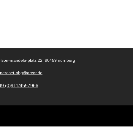
lson-mandela-platz 22, 90459 nürnberg
gneroset-nbg@arcor.de
49 (0)911/4597966