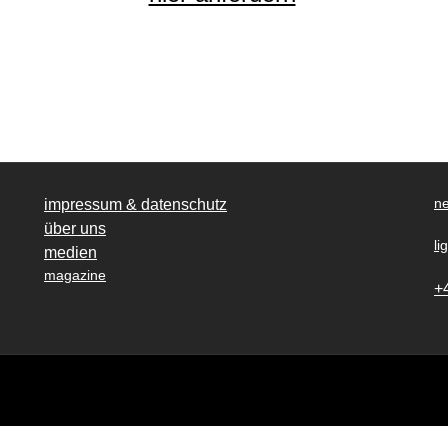
ne
impressum & datenschutz
über uns
li
medien
magazine
+