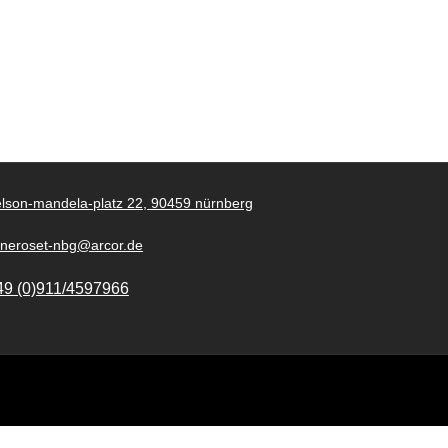
lson-mandela-platz 22, 90459 nürnberg
gneroset-nbg@arcor.de
49 (0)911/4597966