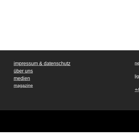
ne
impressum & datenschutz
über uns
li
medien
magazine
+