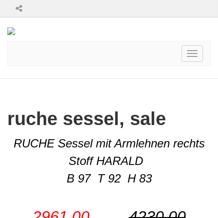
Toggle
navigati
ruche sessel, sale
RUCHE Sessel mit Armlehnen rechts
Stoff HARALD
B 97 T 92 H 83
2961,00
4230,00