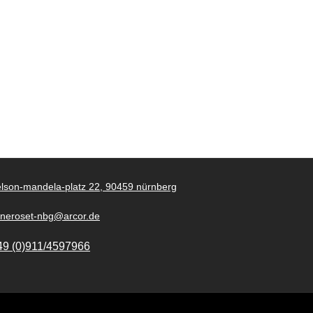
lson-mandela-platz 22, 90459 nürnberg
gneroset-nbg@arcor.de
49 (0)911/4597966