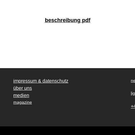
beschreibung pdf
ne
impressum & datenschutz
über uns
li
medien
magazine
+