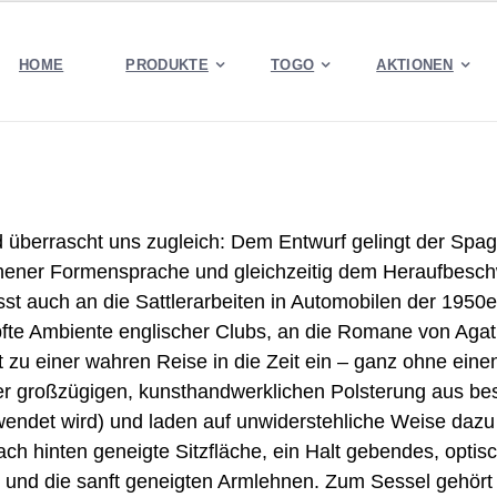
HOME
PRODUKTE
TOGO
AKTIONEN
überrascht uns zugleich: Dem Entwurf gelingt der Spaga
ehener Formensprache und gleichzeitig dem Heraufbesch
sst auch an die Sattlerarbeiten in Automobilen der 1950e
te Ambiente englischer Clubs, an die Romane von Agath
zu einer wahren Reise in die Zeit ein – ganz ohne einen 
hrer großzügigen, kunsthandwerklichen Polsterung aus 
endet wird) und laden auf unwiderstehliche Weise dazu 
ch hinten geneigte Sitzfläche, ein Halt gebendes, optis
 und die sanft geneigten Armlehnen. Zum Sessel gehört 