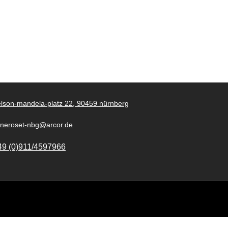
lson-mandela-platz 22, 90459 nürnberg
gneroset-nbg@arcor.de
49 (0)911/4597966