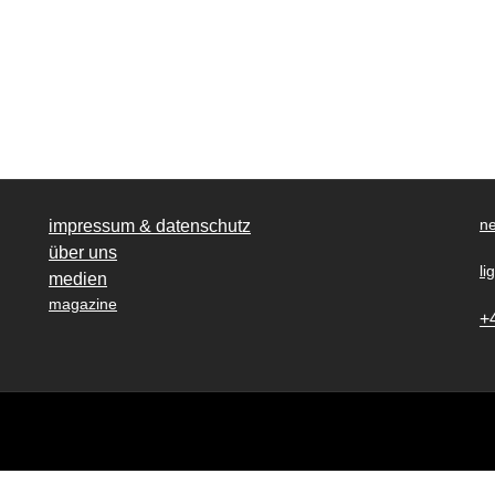
ne
impressum & datenschutz
über uns
li
medien
magazine
+