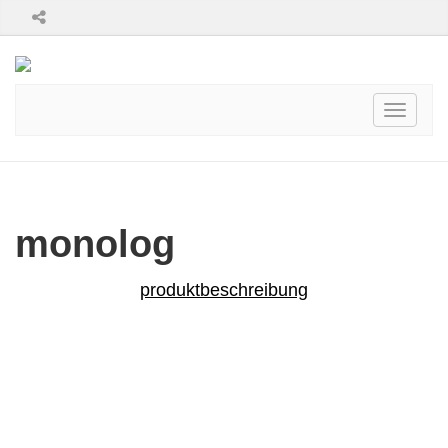
Toggle
navigati
monolog
produktbeschreibung