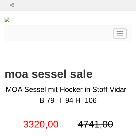
Toggle
navigati
moa sessel sale
MOA Sessel mit Hocker in Stoff Vidar
B 79 T 94 H 106
3320,00
4741,00