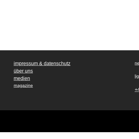
ne
impressum & datenschutz
über uns
li
medien
magazine
+