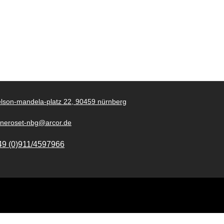
lson-mandela-platz 22, 90459 nürnberg
gneroset-nbg@arcor.de
49 (0)911/4597966