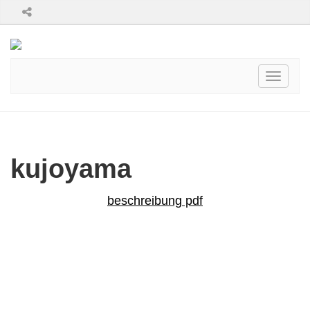
Toggle
navigati
kujoyama
beschreibung pdf