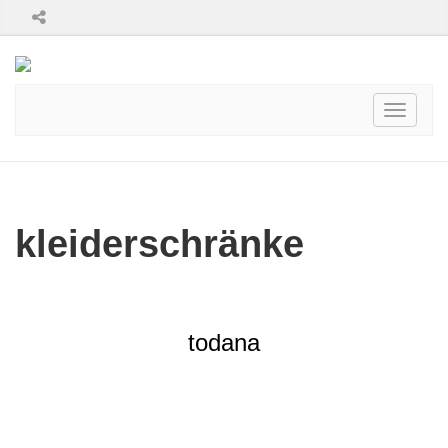
Toggle
navigati
kleiderschränke
todana