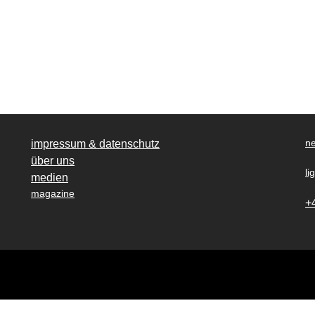
ne
impressum & datenschutz
über uns
li
medien
magazine
+