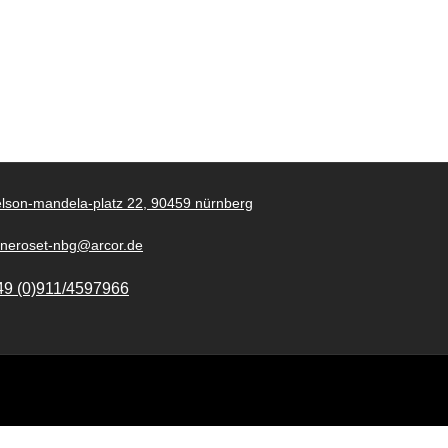
lson-mandela-platz 22, 90459 nürnberg
gneroset-nbg@arcor.de
49 (0)911/4597966