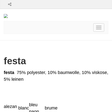
Toggle
navigati
festa
festa
75% polyester, 10% baumwolle, 10% viskose,
5% leinen
bleu
alezan
blanc
brume
paon