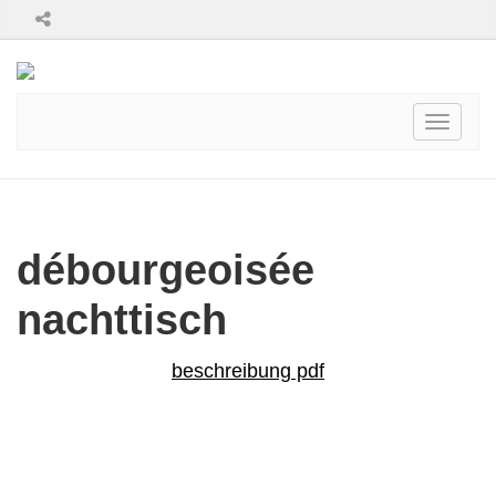
Toggle
navigati
débourgeoisée
nachttisch
beschreibung pdf