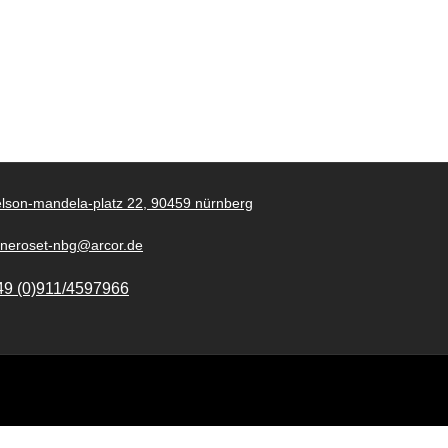
lson-mandela-platz 22, 90459 nürnberg
gneroset-nbg@arcor.de
49 (0)911/4597966