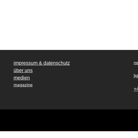
ne
impressum & datenschutz
über uns
li
medien
magazine
+