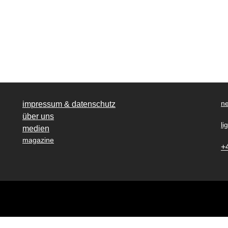
ne
impressum & datenschutz
über uns
li
medien
magazine
+