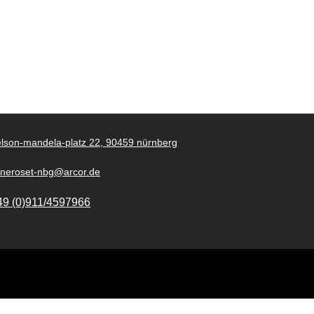
lson-mandela-platz 22, 90459 nürnberg
gneroset-nbg@arcor.de
49 (0)911/4597966