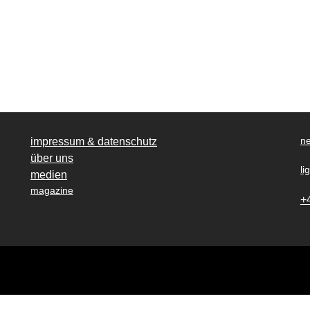
ne
impressum & datenschutz
über uns
li
medien
magazine
+