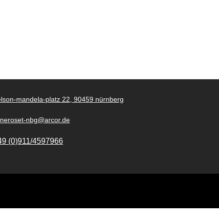
lson-mandela-platz 22, 90459 nürnberg
gneroset-nbg@arcor.de
49 (0)911/4597966