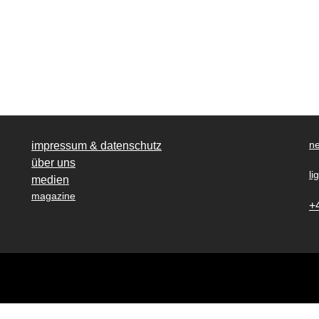
ne
impressum & datenschutz
über uns
li
medien
magazine
+