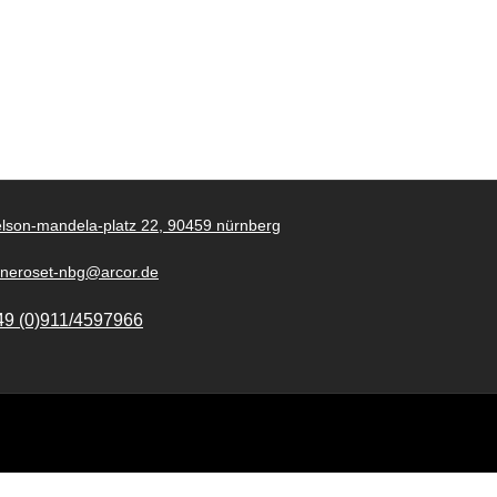
lson-mandela-platz 22, 90459 nürnberg
gneroset-nbg@arcor.de
49 (0)911/4597966